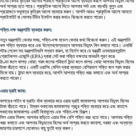
দিনের বেলায় কৃত্রিম আলোর পরিবর্তে প্রাকৃতিক আলো ব্যবহার করলে আপনার বিদ্যুৎ বিলের
অর্থ সাশ্রয় হতে পারে। প্রাকৃতিক আলো দিতে আপনার পর্দা এবং খড়খড়ি খুলুন এবং
প্রয়োজনে শুধুমাত্র কৃত্রিম আলো ব্যবহার করুন। আপনি আরও প্রাকৃতিক আলো আনতে
স্কাইলাইট বা সোলার টিউব ইনস্টল করার কথাও বিবেচনা করতে পারেন।
শক্তি-দক্ষ যন্ত্রপাতি ব্যবহার করুন:
নতুন যন্ত্রপাতি কেনার সময়, শক্তি-দক্ষ মডেল কেনার কথা বিবেচনা করুন। এই যন্ত্রপাতি
কম শক্তি ব্যবহার করে এবং উল্লেখযোগ্যভাবে আপনার বিদ্যুৎ বিল কমাতে পারে। এনার্জি
স্টার লেবেল সহ যন্ত্রপাতিগুলি সন্ধান করুন, যা নির্দেশ করে যে যন্ত্রটি এনভায়রনমেন্টাল
প্রোটেকশন এজেন্সি (EPA) দ্বারা সেট করা শক্তি দক্ষতার মানগুলি পূরণ করে৷
ঠাণ্ডা জলে কাপড় ধোয়া: গরম জলের পরিবর্তে ঠান্ডা জলে কাপড় ধোয়া আপনার বিদ্যুৎ বিলের
টাকা বাঁচাতে পারে। একটি ওয়াশিং মেশিন দ্বারা ব্যবহৃত বেশিরভাগ শক্তি জল গরম করার
দিকে যায়। ঠান্ডা জল ব্যবহার করে, আপনি আপনার শক্তি খরচ কমাতে এবং অর্থ সাশ্রয়
করতে পারেন।
এয়ার ড্রাই জামা:
কাপড়ের লাইন বা ড্রাইং র্যাক ব্যবহার করে এয়ার ড্রাই জামাকাপড় আপনার বিদ্যুৎ বিলের
টাকা বাঁচাতে পারে। টাম্বল শুকানোর জামাকাপড় প্রচুর শক্তি ব্যবহার করে এবং বাতাসে
শুকানোর জামাকাপড় একটি বিনামূল্যে এবং শক্তি-দক্ষ বিকল্প।
সিল এয়ার লিকস: আপনার বাড়িতে এয়ার লিক বেশি শক্তি খরচ হতে পারে। আপনার শক্তি
খরচ কমাতে এবং আপনার বিদ্যুতের বিলের অর্থ সাশ্রয় করতে জানালা, দরজা এবং অন্যান্য
জায়গার চারপাশে যেকোনও বায়ু ফুটো বন্ধ করুন।