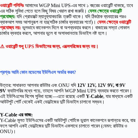
ওয়ারেন্টি পলিসিঃ
আমাদের WGP Mini UPS-এর সাথে ১ বছরের ওয়ারেন্টি থাকছে, তবে
এর সঠিক সুবিধা পেতে হলে কিছু বিষয় খেয়াল রাখা জরুরি।
যেসব ক্ষেত্রে ওয়ারেন্টি
প্রযোজ্য:
যদি প্রোডাক্টে ম্যানুফ্যাকচারিং ত্রুটি থাকে। যদি ঠিকঠাক ব্যবহারের পরও
ব্যাকআপ সময় আশানুরূপ না হয়(সঠিক চার্জার ব্যবহারের শর্তে)।
যেসব ক্ষেত্রে ওয়ারেন্টি
প্রযোজ্য নয়:
ভুলভাবে কানেকশন দিলে বা অপব্যবহার করলে। বাজারের সস্তা লোকাল
চার্জার ব্যবহার করলে, আপনার ভুলে বা অসাবধানতায় ডিভাইস নষ্ট হলে।
⚠ ওয়ারেন্টি শুধু UPS ডিভাইসের জন্য, এক্সেসরিজের জন্য নয়।
প্রশ্নঃ আমি কোন মডেলের ইউপিএস অর্ডার করব?
উত্তর: সাধারনত আপনার রাউটার এবং ONU যদি
12V 12V, 12V 9V, বা 9V
9V
ক্যাটাগরির মধ্যে পড়ে, তাহলে আপনি WGP Mini UPS ব্যবহার করতে পারেন।
এই ইউপিএসের বিশেষ সুবিধা হচ্ছে—এতে রয়েছে একটি
Y-Cable
, যার মাধ্যমে একটি
আউটপুট পোর্ট থেকেই একই ভোল্টেজের দুটি ডিভাইস চালানো সম্ভব।
Y-Cable এর কাজ:
Y-Cable মূলত ইউপিএসের একটি আউটপুট পোর্টকে ডুয়াল কানেকশনে রূপান্তর করে, যার
ফলে আপনি একই ভোল্টেজের দুটি ডিভাইস একসাথে চালাতে পারেন (যেমন: রাউটার ও
ONU)।