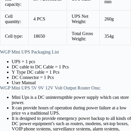
mm
capacity:
Cell
UPS Net
4 PCS
260g
quantity:
Weight:
Total Gross
Cell type:
18650
354g
Weight:
WGP Mini UPS Packaging List
UPS = 1 pcs
DC cable to DC Cable = 1 Pcs
Y Type DC cable = 1 Pcs
DC Connector = 1 Pcs
User Manual
WGP Mini UPS 5V 9V 12V Volt Output Router Onu:
Mini Ups is a DC uninterruptible power supply which can store
power.
It can provide hours of operation during power failure at a low
price vs a traditional UPS.
It is designed to provide emergency power backup to all kinds of
DC power equipment’s such as routers, modems, set-top boxes,
VOIP phone systems, surveillance systems, alarm systems,