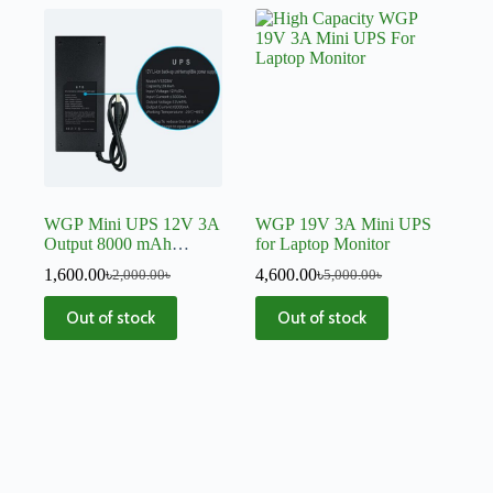
WGP Mini UPS 12V 3A
WGP 19V 3A Mini UPS
Output 8000 mAh
for Laptop Monitor
Router, Onu, CC
1,600.00
৳
4,600.00
৳
2,000.00
৳
5,000.00
৳
Camera, Switch
Out of stock
Out of stock