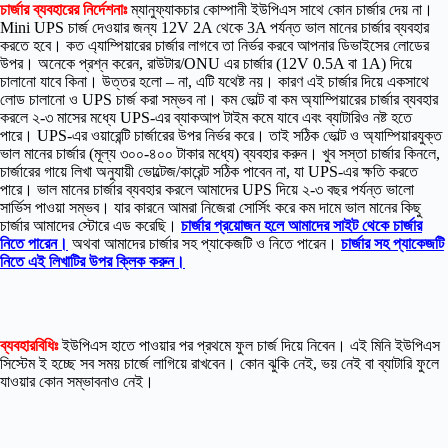
চার্জার ব্যবহারের নির্দেশনাঃ
ম্যানুফ্যাকচার কোম্পানী ইউপিএস সাথে কোন চার্জার দেয় না।
Mini UPS চার্জ দেওয়ার জন্য 12V 2A থেকে 3A পর্যন্ত ভাল মানের চার্জার ব্যবহার
করতে হবে। কত এ্যাম্পিয়ারের চার্জার লাগবে তা নির্ভর করবে আপনার ডিভাইসের লোডের
উপর। অনেকে প্রশ্ন করেন, রাউটার/ONU এর চার্জার (12V 0.5A বা 1A) দিয়ে
চালানো যাবে কিনা। উত্তর হলো – না, এটি যথেষ্ট নয়। কারণ এই চার্জার দিয়ে একসাথে
লোড চালানো ও UPS চার্জ করা সম্ভব না। কম ভোল্ট বা কম অ্যাম্পিয়ারের চার্জার ব্যবহার
করলে ২-৩ মাসের মধ্যে UPS-এর ব্যাকআপ টাইম কমে যাবে এবং ব্যাটারিও নষ্ট হতে
পারে। UPS-এর ওয়ারেন্টি চার্জারের উপর নির্ভর করে। তাই সঠিক ভোল্ট ও অ্যাম্পিয়ারযুক্ত
ভাল মানের চার্জার (মূল্য ৩০০-৪০০ টাকার মধ্যে) ব্যবহার করুন। খুব সস্তা চার্জার কিনলে,
চার্জারের গায়ে লিখা অনুযায়ী ভোল্টেজ/কারেন্ট সঠিক পাবেন না, যা UPS-এর ক্ষতি করতে
পারে। ভাল মানের চার্জার ব্যবহার করলে আমাদের UPS দিয়ে ২-৩ বছর পর্যন্ত ভালো
সার্ভিস পাওয়া সম্ভব। যার কারনে আমরা নিজেরা সোর্সিং করে কম দামে ভাল মানের কিছু
চার্জার আমাদের স্টোরে এড করেছি।
চার্জার প্রয়োজন হলে আমাদের সাইট থেকে চার্জার
নিতে পারেন।
অথবা আমাদের চার্জার সহ প্যাকেজটি ও নিতে পারেন।
চার্জার সহ প্যাকেজটি
নিতে এই লিখাটির উপর ক্লিক করুন।
ব্যবহারবিধিঃ
ইউপিএস হাতে পাওয়ার পর প্রথমে ফুল চার্জ দিয়ে নিবেন। এই মিনি ইউপিএস
সিস্টেম ই হচ্ছে সব সময় চার্জে লাগিয়ে রাখবেন। কোন ঝুকি নেই, ভয় নেই বা ব্যাটারি ফুলে
যাওয়ার কোন সম্ভাবনাও নেই।