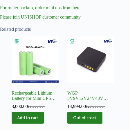
For router backup, order mini ups from here
Please join UNISHOP customer community
Related products
Rechargeable Lithium
WGP
Battery for Mini UPS
5V9V12V24V48V
2600mAh
MINI UPS for CPE
3,000.00
৳
14,999.00
৳
3,500.00
৳
20,000.00
৳
Add to cart
Out of stock