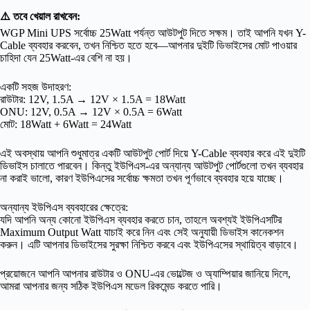
⚠️ তবে খেয়াল রাখবেন:
WGP Mini UPS সর্বোচ্চ 25Watt পর্যন্ত আউটপুট দিতে সক্ষম। তাই আপনি যখন Y-
Cable ব্যবহার করবেন, তখন নিশ্চিত হতে হবে—আপনার দুইটি ডিভাইসের মোট পাওয়ার
চাহিদা যেন 25Watt-এর বেশি না হয়।
একটি সহজ উদাহরণ:
রাউটার: 12V, 1.5A → 12V × 1.5A = 18Watt
ONU: 12V, 0.5A → 12V × 0.5A = 6Watt
মোট: 18Watt + 6Watt = 24Watt
এই অবস্থায় আপনি শুধুমাত্র একটি আউটপুট পোর্ট দিয়ে Y-Cable ব্যবহার করে এই দুইটি
ডিভাইস চালাতে পারবেন। কিন্তু ইউপিএস-এর অন্যান্য আউটপুট পোর্টগুলো তখন ব্যবহার
না করাই ভালো, কারণ ইউপিএসের সর্বোচ্চ ক্ষমতা তখন পূর্ণভাবে ব্যবহার হয়ে যাচ্ছে।
অন্যান্য ইউপিএস ব্যবহারের ক্ষেত্রে:
যদি আপনি অন্য কোনো ইউপিএস ব্যবহার করতে চান, তাহলে অবশ্যই ইউপিএসটির
Maximum Output Watt যাচাই করে নিন এবং সেই অনুযায়ী ডিভাইস কানেকশন
করুন। এটি আপনার ডিভাইসের সুরক্ষা নিশ্চিত করবে এবং ইউপিএসের স্থায়িত্ব বাড়াবে।
প্রয়োজনে আপনি আপনার রাউটার ও ONU-এর ভোল্টেজ ও অ্যাম্পিয়ার জানিয়ে দিলে,
আমরা আপনার জন্য সঠিক ইউপিএস মডেল রিকমেন্ড করতে পারি।