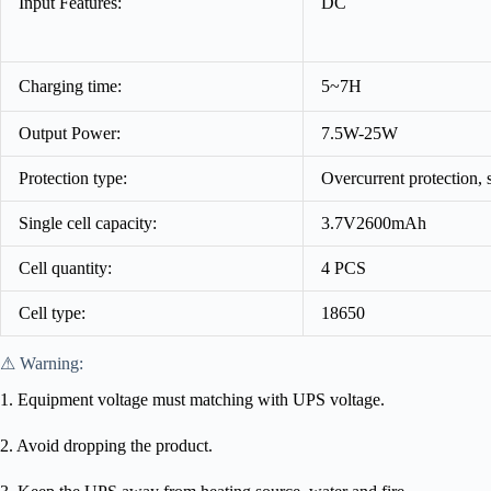
Input Features:
DC
Charging time:
5~7H
Output Power:
7.5W-25W
Protection type:
Overcurrent protection, s
Single cell capacity:
3.7V2600mAh
Cell quantity:
4 PCS
Cell type:
18650
⚠ Warning:
1. Equipment voltage must matching with UPS voltage.
2. Avoid dropping the product.