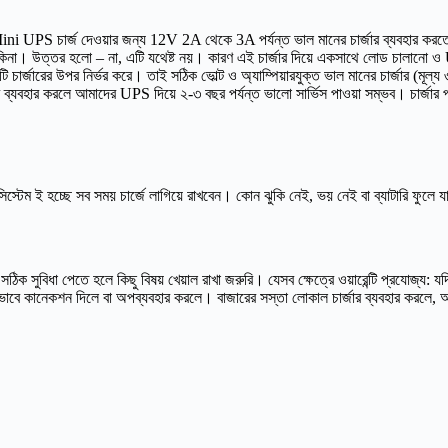
না। Mini UPS চার্জ দেওয়ার জন্য 12V 2A থেকে 3A পর্যন্ত ভাল মানের চার্জার ব্যবহার ক
া। উত্তর হলো – না, এটি যথেষ্ট নয়। কারণ এই চার্জার দিয়ে একসাথে লোড চালানো ও UPS 
র্জারের উপর নির্ভর করে। তাই সঠিক ভোল্ট ও অ্যাম্পিয়ারযুক্ত ভাল মানের চার্জার (মূল্য ৩
জার ব্যবহার করলে আমাদের UPS দিয়ে ২-৩ বছর পর্যন্ত ভালো সার্ভিস পাওয়া সম্ভব। চার্জা
িস্টেম ই হচ্ছে সব সময় চার্জে লাগিয়ে রাখবেন। কোন ঝুকি নেই, ভয় নেই বা ব্যাটারি ফুল
ক সুবিধা পেতে হলে কিছু বিষয় খেয়াল রাখা জরুরি। যেসব ক্ষেত্রে ওয়ারেন্টি প্রযোজ্য: যদি
: ভুলভাবে কানেকশন দিলে বা অপব্যবহার করলে। বাজারের সস্তা লোকাল চার্জার ব্যবহার করলে