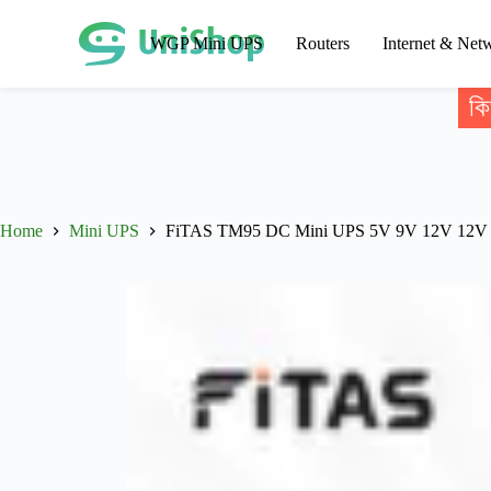
WGP Mini UPS
Routers
Internet & Net
কি
Home
Mini UPS
FiTAS TM95 DC Mini UPS 5V 9V 12V 12V W