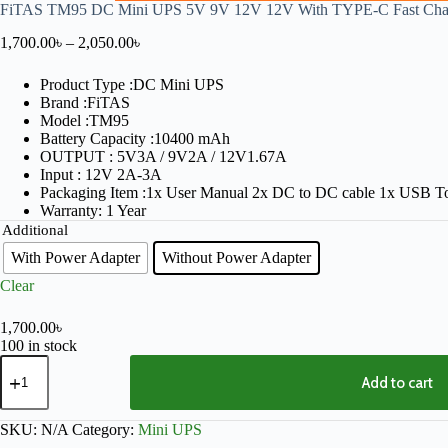
FiTAS TM95 DC Mini UPS 5V 9V 12V 12V With TYPE-C Fast Cha
1,700.00
৳
–
2,050.00
৳
Product Type :
DC Mini UPS
Brand :FiTAS
Model :TM95
Battery Capacity :10400 mAh
OUTPUT : 5V3A / 9V2A / 12V1.67A
Input : 12V 2A-3A
Packaging Item :1x User Manual 2x DC to DC cable 1x USB T
Warranty: 1 Year
Additional
With Power Adapter
Without Power Adapter
Clear
1,700.00
৳
100 in stock
Add to cart
SKU:
N/A
Category:
Mini UPS