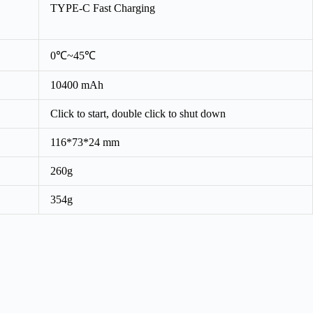
TYPE-C Fast Charging
0℃~45℃
10400 mAh
Click to start, double click to shut down
116*73*24 mm
260g
354g