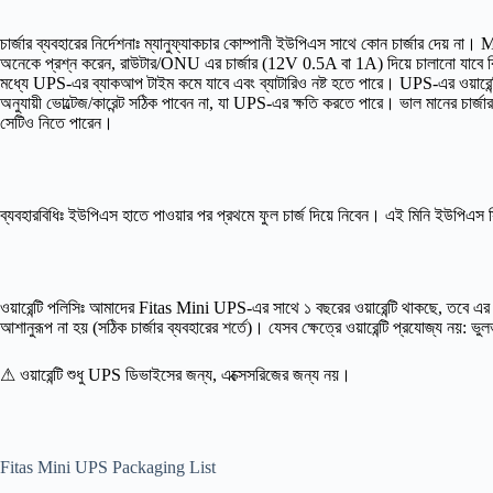
চার্জার ব্যবহারের নির্দেশনাঃ ম্যানুফ্যাকচার কোম্পানী ইউপিএস সাথে কোন চার্জার দেয় 
অনেকে প্রশ্ন করেন, রাউটার/ONU এর চার্জার (12V 0.5A বা 1A) দিয়ে চালানো যাবে কিন
মধ্যে UPS-এর ব্যাকআপ টাইম কমে যাবে এবং ব্যাটারিও নষ্ট হতে পারে। UPS-এর ওয়ারেন্টি চা
অনুযায়ী ভোল্টেজ/কারেন্ট সঠিক পাবেন না, যা UPS-এর ক্ষতি করতে পারে। ভাল মানের চার্
সেটিও নিতে পারেন।
ব্যবহারবিধিঃ ইউপিএস হাতে পাওয়ার পর প্রথমে ফুল চার্জ দিয়ে নিবেন। এই মিনি ইউপিএস স
ওয়ারেন্টি পলিসিঃ আমাদের Fitas Mini UPS-এর সাথে ১ বছরের ওয়ারেন্টি থাকছে, তবে এর সঠি
আশানুরূপ না হয় (সঠিক চার্জার ব্যবহারের শর্তে)। যেসব ক্ষেত্রে ওয়ারেন্টি প্রযোজ্য নয়
⚠ ওয়ারেন্টি শুধু UPS ডিভাইসের জন্য, এক্সেসরিজের জন্য নয়।
Fitas Mini UPS Packaging List