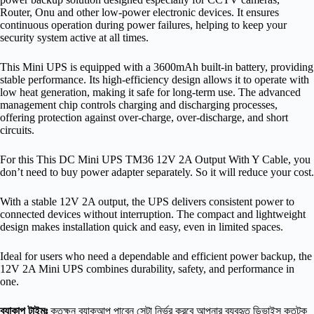
Router, Onu and other low-power electronic devices. It ensures
continuous operation during power failures, helping to keep your
security system active at all times.
This Mini UPS is equipped with a 3600mAh built-in battery, providing
stable performance. Its high-efficiency design allows it to operate with
low heat generation, making it safe for long-term use. The advanced
management chip controls charging and discharging processes,
offering protection against over-charge, over-discharge, and short
circuits.
For this This DC Mini UPS TM36 12V 2A Output With Y Cable, you
don’t need to buy power adapter separately. So it will reduce your cost.
With a stable 12V 2A output, the UPS delivers consistent power to
connected devices without interruption. The compact and lightweight
design makes installation quick and easy, even in limited spaces.
Ideal for users who need a dependable and efficient power backup, the
12V 2A Mini UPS combines durability, safety, and performance in
one.
ব্যাকাপ টাইমঃ
কতক্ষন ব্যাকআপ পাবেন সেটা নির্ভর করবে আপনার ব্যবহৃত ডিভাইস কতটুকু