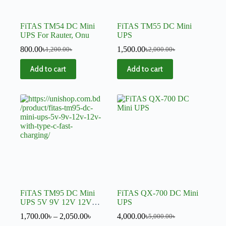
FiTAS TM54 DC Mini
FiTAS TM55 DC Mini
UPS For Rauter, Onu
UPS
800.00
৳
1,500.00
৳
1,200.00
৳
2,000.00
৳
Add to cart
Add to cart
FiTAS TM95 DC Mini
FiTAS QX-700 DC Mini
UPS 5V 9V 12V 12V
UPS
With TYPE-C Fast
1,700.00
৳
–
2,050.00
৳
4,000.00
৳
5,000.00
৳
Charging